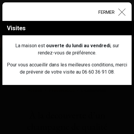
FERMER
Visites
03 26 97 42 84
La maison est
ouverte du lundi au vendredi
, sur
rendez-vous de préférence.
Pour vous accueillir dans les meilleures conditions, merci
de prévenir de votre visite au 06 60 36 91 08.
Accueil
Présentation
L'exploitation
À la decouverte
d’un
champagne de qualité