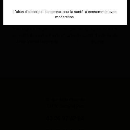
L'abus d'alcool est dangereux pour la santé. à consommer avec
moderation.
Pour toute demande de renseignements, tarifs, livraison
ou visite de caves, merci de prendre contact auprès de
Jean-Michel Rogier au
03 26 97 42 84
ou par
mail
.
50, rue de la Chapelle
51170 Serzy et Prin
03 26 97 42 84